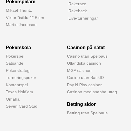
Pokerspelare
Rakerace
Mikael Thuritz
Rakeback
Viktor "isildur1" Blom
Live-turneringar
Martin Jacobson
Pokerskola
Casinon på nätet
Pokerspel
Casino utan Spelpaus
Satsande
Utländska casinon
Pokerstrategi
MGA casinon
Turneringspoker
Casino utan BankID
Kontantspel
Pay N Play casinon
Texas Hold'em
Casinon med snabba uttag
Omaha
Betting sidor
Seven Card Stud
Betting utan Spelpaus