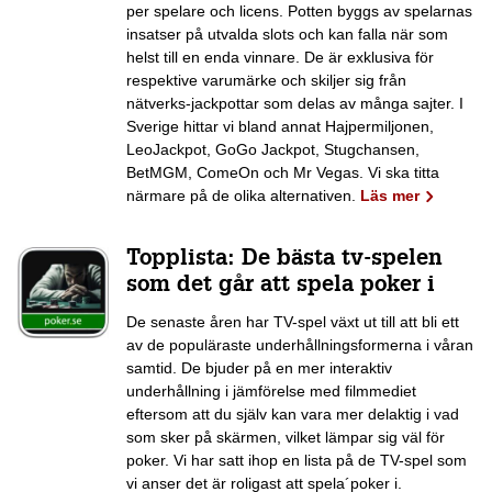
per spelare och licens. Potten byggs av spelarnas
insatser på utvalda slots och kan falla när som
helst till en enda vinnare. De är exklusiva för
respektive varumärke och skiljer sig från
nätverks-jackpottar som delas av många sajter. I
Sverige hittar vi bland annat Hajpermiljonen,
LeoJackpot, GoGo Jackpot, Stugchansen,
BetMGM, ComeOn och Mr Vegas. Vi ska titta
närmare på de olika alternativen.
Läs mer
Topplista: De bästa tv-spelen
som det går att spela poker i
De senaste åren har TV-spel växt ut till att bli ett
av de populäraste underhållningsformerna i våran
samtid. De bjuder på en mer interaktiv
underhållning i jämförelse med filmmediet
eftersom att du själv kan vara mer delaktig i vad
som sker på skärmen, vilket lämpar sig väl för
poker. Vi har satt ihop en lista på de TV-spel som
vi anser det är roligast att spela´poker i.