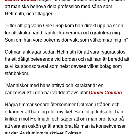
att man ska behöva dela profession med såna som
Hellmuth, och tillägger:
”Efter att jag vann One Drop kom han direkt upp på scen
för att skaka hand framför kamerorna och gratulera mig.
Som om han vore pokerns dörrvakt som välkomnar mig in”
Colman anklagar sedan Hellmuth för att vara ryggradslös,
ha ett dåligt beteeende vid borden och att han är beredd att
ta vilka sponsoravtal som helst oavsett vilket bolag som
står bakom.
”Människor med hans attityd och karaktär är en
cancersvulst i den här världen” avslutar
Daniel Colman
.
Några timmar senare återkommer Colman i tråden och
erkänner att han tog i för mycket. Samtidigt fortsätter han
kritiken mot Hellmuth, och säger att om man profiterar på
att vara en oskön gnällande brat får man ta konsekvenser
av det. Avslutningvis skriver Colman: