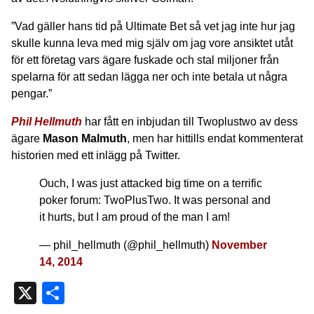
”Vad gäller hans tid på Ultimate Bet så vet jag inte hur jag
skulle kunna leva med mig själv om jag vore ansiktet utåt
för ett företag vars ägare fuskade och stal miljoner från
spelarna för att sedan lägga ner och inte betala ut några
pengar.”
Phil Hellmuth
har fått en inbjudan till Twoplustwo av dess
ägare
Mason Malmuth
, men har hittills endat kommenterat
historien med ett inlägg på Twitter.
Ouch, I was just attacked big time on a terrific
poker forum: TwoPlusTwo. It was personal and
it hurts, but I am proud of the man I am!
— phil_hellmuth (@phil_hellmuth)
November
14, 2014
X
Dela