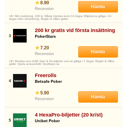
8.90
Hämta
Recension
18+ Min insättning: 100 kr. Måste hämtas inom 14 dagar. Biljetterna giltiga i 14
dagar efter uthämtning. Regler & villkor gäller.
200 kr gratis vid första insättning
PokerStars
7.20
Hämta
Recension
18+ Betalas som 4x$5 Spin & Go-biljetter som är giltiga i 7 dagar. Regler & villkor
gäller. Spela ansvarsfullt. Stodlinjen.se
Freerolls
Betsafe Poker
5.90
Hämta
Recension
4 HexaPro-biljetter (20 kr/st)
Unibet Poker