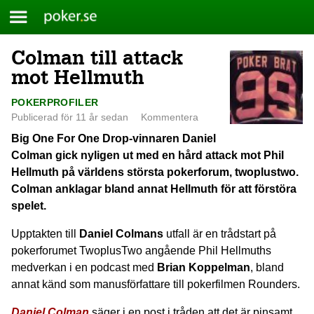
Meny
Poker.se
Colman till attack
Skip
to
mot Hellmuth
content
POKERPROFILER
Publicerad för 11 år sedan
Kommentera
Big One For One Drop-vinnaren Daniel
Colman gick nyligen ut med en hård attack mot Phil
Hellmuth på världens största pokerforum, twoplustwo.
Colman anklagar bland annat Hellmuth för att förstöra
spelet.
Upptakten till
Daniel Colmans
utfall är en trådstart på
pokerforumet TwoplusTwo angående Phil Hellmuths
medverkan i en podcast med
Brian Koppelman
, bland
annat känd som manusförfattare till pokerfilmen Rounders.
Daniel Colman
säger i en post i tråden att det är pinsamt