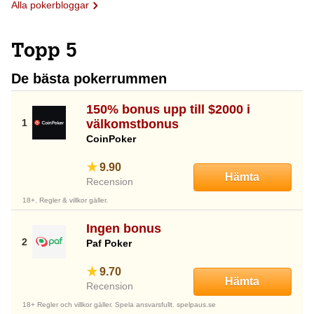
Alla pokerbloggar
Topp 5
De bästa pokerrummen
150% bonus upp till $2000 i
välkomstbonus
CoinPoker
9.90
Hämta
Recension
18+. Regler & villkor gäller.
Ingen bonus
Paf Poker
9.70
Hämta
Recension
18+ Regler och villkor gäller. Spela ansvarsfullt. spelpaus.se