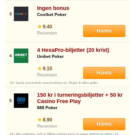
Ingen bonus
Coolbet Poker
9.40
Hämta
Recension
4 HexaPro-biljetter (20 kr/st)
Unibet Poker
9.10
Hämta
Recension
18+ Spela ansvarsfullt: www.stodlinjen.se. Regler & villkor gäller.
150 kr i turneringsbiljetter + 50 kr
Casino Free Play
888 Poker
8.90
Hämta
Recension
18+ Min insättning: 100 kr. Måste hämtas inom 14 dagar. Biljetterna giltiga i 14