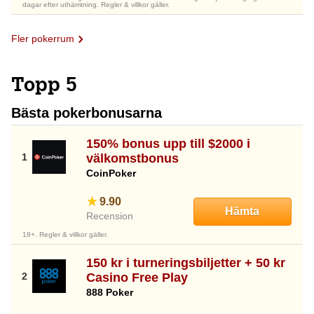
dagar efter uthämtning. Regler & villkor gäller.
Fler pokerrum
Topp 5
Bästa pokerbonusarna
150% bonus upp till $2000 i
välkomstbonus
CoinPoker
9.90
Hämta
Recension
18+. Regler & villkor gäller.
150 kr i turneringsbiljetter + 50 kr
Casino Free Play
888 Poker