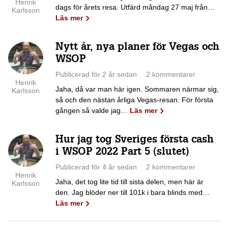
Henrik
dags för årets resa. Utfärd måndag 27 maj från…
Karlsson
Läs mer
Nytt år, nya planer för Vegas och
WSOP
Publicerad för 2 år sedan
2 kommentarer
Henrik
Jaha, då var man här igen. Sommaren närmar sig,
Karlsson
så och den nästan årliga Vegas-resan. För första
gången så valde jag…
Läs mer
Hur jag tog Sveriges första cash
i WSOP 2022 Part 5 (slutet)
Publicerad för 4 år sedan
2 kommentarer
Henrik
Jaha, det tog lite tid till sista delen, men här är
Karlsson
den. Jag blöder ner till 101k i bara blinds med…
Läs mer