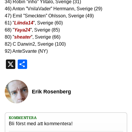
34) Robin ”inho” Ylitalo, Sverige (31)
46) Anton ”VnilaVader” Herrmann, Sverige (29)
47) Emil ”Smeckten” Ohlsson, Sverige (49)
61) ”
Liinda14
”, Sverige (60)
68) ”
Yaya24
”, Sverige (85)
80) ”
sheater
”, Sverige (66)
82) C Darwin2, Sverige (100)
92) AnteSvante (NY)
X
Dela
Erik Rosenberg
KOMMENTERA
Bli först med att kommentera!