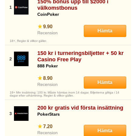
150% bonus upp till $2000 i
välkomstbonus
CoinPoker
9.90
Hämta
Recension
18+. Regler & villkor gäller.
150 kr i turneringsbiljetter + 50 kr
Casino Free Play
888 Poker
8.90
Hämta
Recension
18+ Min insättning: 100 kr. Måste hämtas inom 14 dagar. Biljetterna giltiga i 14
dagar efter uthämtning. Regler & villkor gäller.
200 kr gratis vid första insättning
PokerStars
7.20
Hämta
Recension