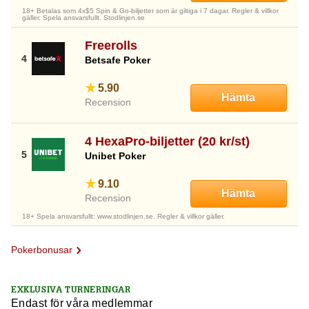
18+ Betalas som 4x$5 Spin & Go-biljetter som är giltiga i 7 dagar. Regler & villkor
gäller. Spela ansvarsfullt. Stodlinjen.se
Freerolls
Betsafe Poker
5.90
Hämta
Recension
4 HexaPro-biljetter (20 kr/st)
Unibet Poker
9.10
Hämta
Recension
18+ Spela ansvarsfullt: www.stodlinjen.se. Regler & villkor gäller.
Pokerbonusar
EXKLUSIVA TURNERINGAR
Endast för våra medlemmar