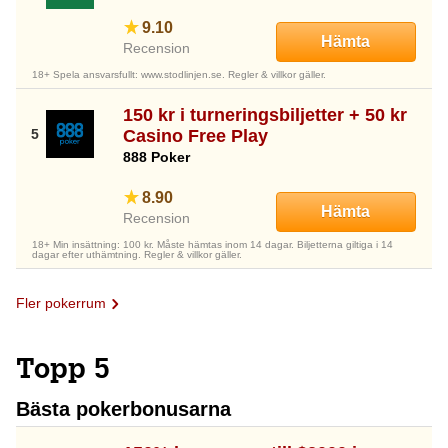
9.10
Hämta
Recension
18+ Spela ansvarsfullt: www.stodlinjen.se. Regler & villkor gäller.
150 kr i turneringsbiljetter + 50 kr
Casino Free Play
888 Poker
8.90
Hämta
Recension
18+ Min insättning: 100 kr. Måste hämtas inom 14 dagar. Biljetterna giltiga i 14
dagar efter uthämtning. Regler & villkor gäller.
Fler pokerrum
Topp 5
Bästa pokerbonusarna