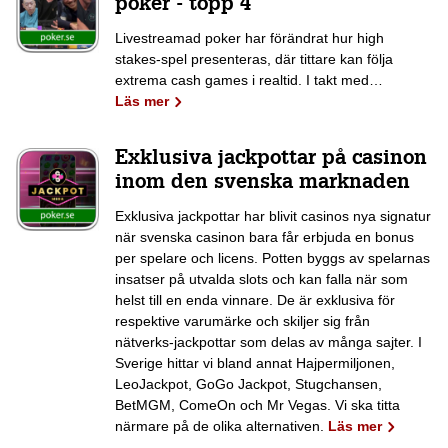
poker - topp 4
Livestreamad poker har förändrat hur high
stakes-spel presenteras, där tittare kan följa
extrema cash games i realtid. I takt med…
Läs mer
Exklusiva jackpottar på casinon
inom den svenska marknaden
Exklusiva jackpottar har blivit casinos nya signatur
när svenska casinon bara får erbjuda en bonus
per spelare och licens. Potten byggs av spelarnas
insatser på utvalda slots och kan falla när som
helst till en enda vinnare. De är exklusiva för
respektive varumärke och skiljer sig från
nätverks-jackpottar som delas av många sajter. I
Sverige hittar vi bland annat Hajpermiljonen,
LeoJackpot, GoGo Jackpot, Stugchansen,
BetMGM, ComeOn och Mr Vegas. Vi ska titta
närmare på de olika alternativen.
Läs mer