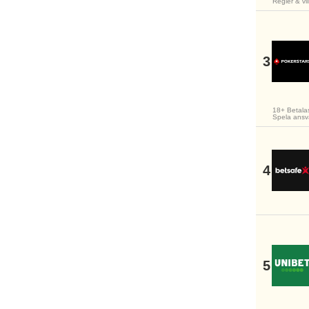
Regler & vil
18+ Betalas
Spela ansva