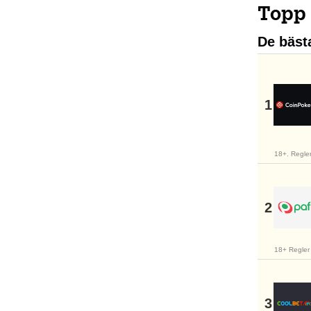
Topp
De bäs
18+. Regler 
18+ Regler 