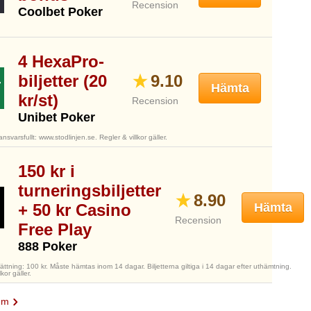
Recension
Coolbet Poker
4 HexaPro-
biljetter (20
9.10
Hämta
kr/st)
Recension
Unibet Poker
svarsfullt: www.stodlinjen.se. Regler & villkor gäller.
150 kr i
turneringsbiljetter
8.90
+ 50 kr Casino
Hämta
Recension
Free Play
888 Poker
ättning: 100 kr. Måste hämtas inom 14 dagar. Biljetterna giltiga i 14 dagar efter uthämtning.
lkor gäller.
um