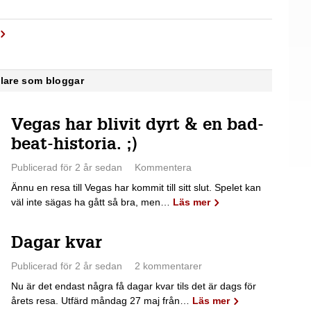
lare som bloggar
Vegas har blivit dyrt & en bad-
beat-historia. ;)
Publicerad för 2 år sedan
Kommentera
Ännu en resa till Vegas har kommit till sitt slut. Spelet kan
väl inte sägas ha gått så bra, men…
Läs mer
Dagar kvar
Publicerad för 2 år sedan
2 kommentarer
Nu är det endast några få dagar kvar tils det är dags för
årets resa. Utfärd måndag 27 maj från…
Läs mer