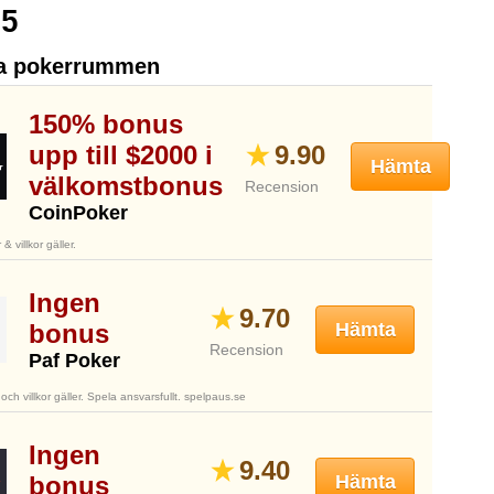
 5
ta pokerrummen
150% bonus
upp till $2000 i
9.90
Hämta
välkomstbonus
Recension
CoinPoker
& villkor gäller.
Ingen
9.70
bonus
Hämta
Recension
Paf Poker
och villkor gäller. Spela ansvarsfullt. spelpaus.se
Ingen
9.40
bonus
Hämta