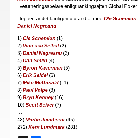
liveturneringsspelare enligt rankingsajten Global Poker
I toppen är det tämligen oförändrat med
Ole Schemion
Daniel Negreanu
.
1)
Ole Schemion
(1)
2)
Vanessa Selbst
(2)
3)
Daniel Negreanu
(3)
4)
Dan Smith
(4)
5)
Byron Kaverman
(5)
6)
Erik Seidel
(6)
7)
Mike McDonald
(11)
8)
Paul Volpe
(8)
9)
Bryn Kenney
(16)
10)
Scott Seiver
(7)
…
43)
Martin Jacobson
(45)
272)
Kent Lundmark
(281)