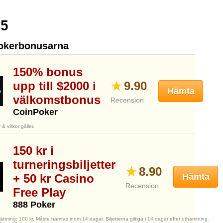
 5
okerbonusarna
150% bonus
upp till $2000 i
9.90
Hämta
välkomstbonus
Recension
CoinPoker
& villkor gäller.
150 kr i
turneringsbiljetter
8.90
+ 50 kr Casino
Hämta
Recension
Free Play
888 Poker
ättning: 100 kr. Måste hämtas inom 14 dagar. Biljetterna giltiga i 14 dagar efter uthämtning.