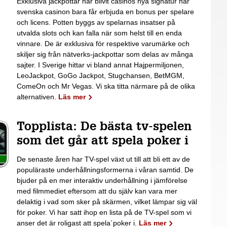
Exklusiva jackpottar har blivit casinos nya signatur när
svenska casinon bara får erbjuda en bonus per spelare
och licens. Potten byggs av spelarnas insatser på
utvalda slots och kan falla när som helst till en enda
vinnare. De är exklusiva för respektive varumärke och
skiljer sig från nätverks-jackpottar som delas av många
sajter. I Sverige hittar vi bland annat Hajpermiljonen,
LeoJackpot, GoGo Jackpot, Stugchansen, BetMGM,
ComeOn och Mr Vegas. Vi ska titta närmare på de olika
alternativen.
Läs mer
Topplista: De bästa tv-spelen
som det går att spela poker i
De senaste åren har TV-spel växt ut till att bli ett av de
populäraste underhållningsformerna i våran samtid. De
bjuder på en mer interaktiv underhållning i jämförelse
med filmmediet eftersom att du själv kan vara mer
delaktig i vad som sker på skärmen, vilket lämpar sig väl
för poker. Vi har satt ihop en lista på de TV-spel som vi
anser det är roligast att spela´poker i.
Läs mer