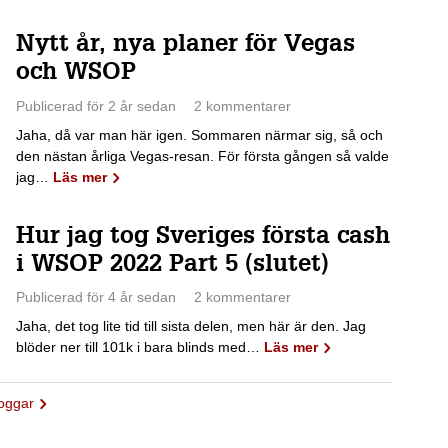
Nytt år, nya planer för Vegas
och WSOP
Publicerad för 2 år sedan
2 kommentarer
Jaha, då var man här igen. Sommaren närmar sig, så och
den nästan årliga Vegas-resan. För första gången så valde
jag…
Läs mer
Hur jag tog Sveriges första cash
i WSOP 2022 Part 5 (slutet)
Publicerad för 4 år sedan
2 kommentarer
Jaha, det tog lite tid till sista delen, men här är den. Jag
blöder ner till 101k i bara blinds med…
Läs mer
loggar