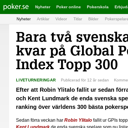
Poker.se
Nyheter
Poker online
Pokerskola
Erbju
Nyheter
Artiklar
Videor
Titlar
Bilder
Pokerspelar
Bara två svensk
Skip
to
kvar på Global 
content
Index Topp 300
LIVETURNERINGAR
Publicerad för 12 år sedan
Komme
Efter att Robin Ylitalo fallit ur sedan fö
och Kent Lundmark de enda svenska spel
ranking över världens 300 bästa pokerspe
Sedan förra veckan har
Robin Ylitalo
fallit ur GPIs to
Kent Lundmark
de enda svenska spelare som nu lista