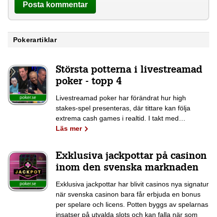
Pokerartiklar
Största potterna i livestreamad
poker - topp 4
Livestreamad poker har förändrat hur high
stakes-spel presenteras, där tittare kan följa
extrema cash games i realtid. I takt med…
Läs mer
Exklusiva jackpottar på casinon
inom den svenska marknaden
Exklusiva jackpottar har blivit casinos nya signatur
när svenska casinon bara får erbjuda en bonus
per spelare och licens. Potten byggs av spelarnas
insatser på utvalda slots och kan falla när som