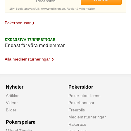
Recension
18+ Spela ansvarsfullt: www.stodlinjen.se. Regler & villkor gäller.
Pokerbonusar
EXKLUSIVA TURNERINGAR
Endast för våra medlemmar
Alla medlemsturneringar
Nyheter
Pokersidor
Artiklar
Poker utan licens
Videor
Pokerbonusar
Bilder
Freerolls
Medlemsturneringar
Pokerspelare
Rakerace
Mikael Thuritz