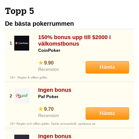
Topp 5
De bästa pokerrummen
150% bonus upp till $2000 i
välkomstbonus
CoinPoker
9.90
Hämta
Recension
18+. Regler & villkor gäller.
Ingen bonus
Paf Poker
9.70
Hämta
Recension
18+ Regler och villkor gäller. Spela ansvarsfullt. spelpaus.se
Ingen bonus