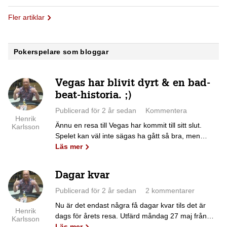
Fler artiklar
Pokerspelare som bloggar
Vegas har blivit dyrt & en bad-
beat-historia. ;)
Publicerad för 2 år sedan
Kommentera
Henrik
Ännu en resa till Vegas har kommit till sitt slut.
Karlsson
Spelet kan väl inte sägas ha gått så bra, men…
Läs mer
Dagar kvar
Publicerad för 2 år sedan
2 kommentarer
Nu är det endast några få dagar kvar tils det är
Henrik
dags för årets resa. Utfärd måndag 27 maj från…
Karlsson
Läs mer