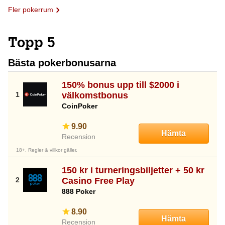
Fler pokerrum
Topp 5
Bästa pokerbonusarna
150% bonus upp till $2000 i
välkomstbonus
CoinPoker
9.90
Hämta
Recension
18+. Regler & villkor gäller.
150 kr i turneringsbiljetter + 50 kr
Casino Free Play
888 Poker
8.90
Hämta
Recension