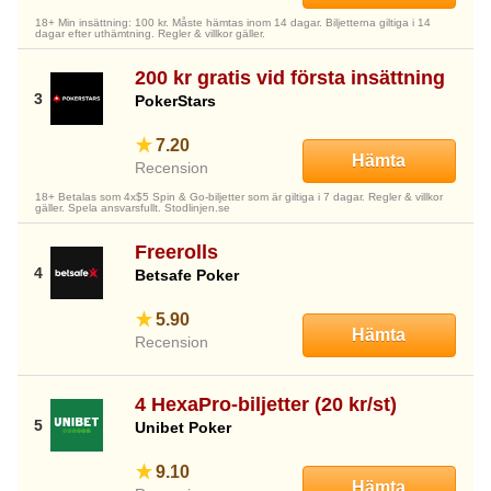
18+ Min insättning: 100 kr. Måste hämtas inom 14 dagar. Biljetterna giltiga i 14
dagar efter uthämtning. Regler & villkor gäller.
200 kr gratis vid första insättning
PokerStars
7.20
Hämta
Recension
18+ Betalas som 4x$5 Spin & Go-biljetter som är giltiga i 7 dagar. Regler & villkor
gäller. Spela ansvarsfullt. Stodlinjen.se
Freerolls
Betsafe Poker
5.90
Hämta
Recension
4 HexaPro-biljetter (20 kr/st)
Unibet Poker
9.10
Hämta