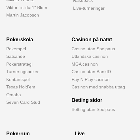
Rakeback
Viktor "isildur1" Blom
Live-turneringar
Martin Jacobson
Pokerskola
Casinon på nätet
Pokerspel
Casino utan Spelpaus
Satsande
Utländska casinon
Pokerstrategi
MGA casinon
Turneringspoker
Casino utan BankID
Kontantspel
Pay N Play casinon
Texas Hold'em
Casinon med snabba uttag
Omaha
Betting sidor
Seven Card Stud
Betting utan Spelpaus
Pokerrum
Live