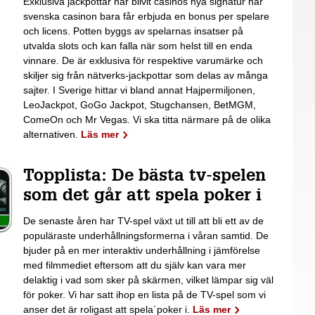
Exklusiva jackpottar har blivit casinos nya signatur när
svenska casinon bara får erbjuda en bonus per spelare
och licens. Potten byggs av spelarnas insatser på
utvalda slots och kan falla när som helst till en enda
vinnare. De är exklusiva för respektive varumärke och
skiljer sig från nätverks-jackpottar som delas av många
sajter. I Sverige hittar vi bland annat Hajpermiljonen,
LeoJackpot, GoGo Jackpot, Stugchansen, BetMGM,
ComeOn och Mr Vegas. Vi ska titta närmare på de olika
alternativen.
Läs mer
Topplista: De bästa tv-spelen
som det går att spela poker i
De senaste åren har TV-spel växt ut till att bli ett av de
populäraste underhållningsformerna i våran samtid. De
bjuder på en mer interaktiv underhållning i jämförelse
med filmmediet eftersom att du själv kan vara mer
delaktig i vad som sker på skärmen, vilket lämpar sig väl
för poker. Vi har satt ihop en lista på de TV-spel som vi
anser det är roligast att spela´poker i.
Läs mer