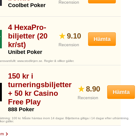
Recension
Coolbet Poker
4 HexaPro-
biljetter (20
9.10
Hämta
kr/st)
Recension
Unibet Poker
svarsfullt: www.stodlinjen.se. Regler & villkor gäller.
150 kr i
turneringsbiljetter
8.90
+ 50 kr Casino
Hämta
Recension
Free Play
888 Poker
ättning: 100 kr. Måste hämtas inom 14 dagar. Biljetterna giltiga i 14 dagar efter uthämtning.
lkor gäller.
um