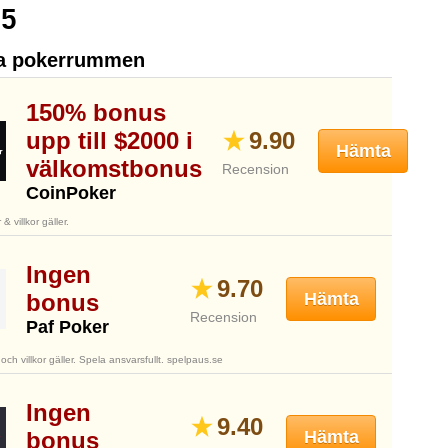
 5
ta pokerrummen
150% bonus
upp till $2000 i
9.90
Hämta
välkomstbonus
Recension
CoinPoker
& villkor gäller.
Ingen
9.70
bonus
Hämta
Recension
Paf Poker
och villkor gäller. Spela ansvarsfullt. spelpaus.se
Ingen
9.40
bonus
Hämta