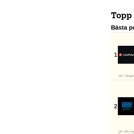
Topp
Bästa p
18+. Regler 
18+ Min ins