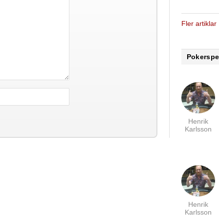
Fler artiklar
Pokerspe
Henrik
Karlsson
Henrik
Karlsson