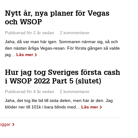
Nytt år, nya planer för Vegas
och WSOP
Publicerad för 2 år sedan
2 kommentarer
Jaha, då var man här igen. Sommaren närmar sig, så och
den nästan årliga Vegas-resan. För första gången så valde
jag…
Läs mer
Hur jag tog Sveriges första cash
i WSOP 2022 Part 5 (slutet)
Publicerad för 4 år sedan
2 kommentarer
Jaha, det tog lite tid till sista delen, men här är den. Jag
blöder ner till 101k i bara blinds med…
Läs mer
loggar