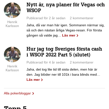
Nytt år, nya planer för Vegas och
WSOP
Publicerad för 2 år sedan
2 kommentarer
Henrik
Jaha, då var man här igen. Sommaren närmar sig,
Karlsson
så och den nästan årliga Vegas-resan. För första
gången så valde jag…
Läs mer
Hur jag tog Sveriges första cash
i WSOP 2022 Part 5 (slutet)
Publicerad för 4 år sedan
2 kommentarer
Henrik
Jaha, det tog lite tid till sista delen, men här är
Karlsson
den. Jag blöder ner till 101k i bara blinds med…
Läs mer
Alla pokerbloggar