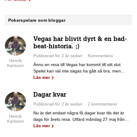
Pokerspelare som bloggar
Vegas har blivit dyrt & en bad-
beat-historia. ;)
Publicerad för 2 år sedan
Kommentera
Henrik
Ännu en resa till Vegas har kommit till sitt slut.
Karlsson
Spelet kan väl inte sägas ha gått så bra, men…
Läs mer
Dagar kvar
Publicerad för 2 år sedan
2 kommentarer
Nu är det endast några få dagar kvar tils det är
Henrik
dags för årets resa. Utfärd måndag 27 maj från…
Karlsson
Läs mer