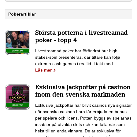
Pokerartiklar
Största potterna i livestreamad
poker - topp 4
Livestreamad poker har förändrat hur high
stakes-spel presenteras, där tittare kan följa
extrema cash games i realtid. I takt med…
Läs mer
Exklusiva jackpottar på casinon
inom den svenska marknaden
Exklusiva jackpottar har blivit casinos nya signatur
när svenska casinon bara får erbjuda en bonus
per spelare och licens. Potten byggs av spelarnas
insatser på utvalda slots och kan falla när som
helst till en enda vinnare. De är exklusiva för