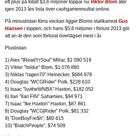
ett plus på totalt $3,6 miljoner toppar nu
Viktor Blom
åter
igen 2013 års lista över cashgameresultat online.
På minuslistan förra veckan ligger Bloms stallkamrat
Gus
Hansen
i toppen, och hans $5,6 miljoner i förlust 2013 gör
att an är den som förlorat överlägset mest i år.
Pluslistan:
1) Alex ”IReadYrSoul” Millar, $1 090 519
2) Viktor ”Isildur” Blom, $1 076 880
3) Niklas ”ragen70” Heinecker, $684 978
4) Douglas ”WCGRider” Polk, $228 610
5) Isaac ”luvtheWNBA” Haxton, $182 052
6) Ilari ”Ilari FIN” Sahamies, $94 971
7) Isaac ”Ike Haxton” Haxton, $87 861
8) Douglas ”WCG|Rider” Polk, $81 332
9) ”DoeBoyFre$h”, $80 615
10) ”BiatchPeople”, $74 509