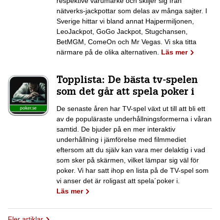
respektive varumärke och skiljer sig från
nätverks-jackpottar som delas av många sajter. I
Sverige hittar vi bland annat Hajpermiljonen,
LeoJackpot, GoGo Jackpot, Stugchansen,
BetMGM, ComeOn och Mr Vegas. Vi ska titta
närmare på de olika alternativen.
Läs mer
Topplista: De bästa tv-spelen
som det går att spela poker i
De senaste åren har TV-spel växt ut till att bli ett
av de populäraste underhållningsformerna i våran
samtid. De bjuder på en mer interaktiv
underhållning i jämförelse med filmmediet
eftersom att du själv kan vara mer delaktig i vad
som sker på skärmen, vilket lämpar sig väl för
poker. Vi har satt ihop en lista på de TV-spel som
vi anser det är roligast att spela´poker i.
Läs mer
Fler artiklar