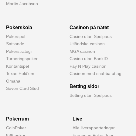
Martin Jacobson
Pokerskola
Casinon på nätet
Pokerspel
Casino utan Spelpaus
Satsande
Utländska casinon
Pokerstrategi
MGA casinon
Turneringspoker
Casino utan BankID
Kontantspel
Pay N Play casinon
Texas Hold'em
Casinon med snabba uttag
Omaha
Betting sidor
Seven Card Stud
Betting utan Spelpaus
Pokerrum
Live
CoinPoker
Alla liverapporteringar
888 poker
European Poker Tour