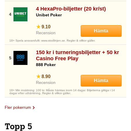
4 HexaPro-biljetter (20 kr/st)
Unibet Poker
9.10
Hämta
Recension
18+ Spela ansvarsfullt: www.stodlinjen.se. Regler & villkor gäller.
150 kr i turneringsbiljetter + 50 kr
Casino Free Play
888 Poker
8.90
Hämta
Recension
18+ Min insättning: 100 kr. Måste hämtas inom 14 dagar. Biljetterna giltiga i 14
dagar efter uthämtning. Regler & villkor gäller.
Fler pokerrum
Topp 5