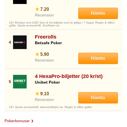
7.20
Hämta
Recension
18+ Betalas som 4x$5 Spin & Go-biljetter som är giltiga i 7 dagar. Regler & villkor
gäller. Spela ansvarsfullt. Stodlinjen.se
Freerolls
Betsafe Poker
5.90
Hämta
Recension
4 HexaPro-biljetter (20 kr/st)
Unibet Poker
9.10
Hämta
Recension
18+ Spela ansvarsfullt: www.stodlinjen.se. Regler & villkor gäller.
Pokerbonusar