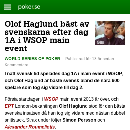
Meny
Poker.se
Olof Haglund bäst av
Skip
to
svenskarna efter dag
content
1A i WSOP main
event
WORLD SERIES OF POKER
Publicerad för 13 år sedan
Kommentera
I natt svensk tid spelades dag 1A i main event i WSOP,
och Olof Haglund är bäste svensk bland de nära 600
spelare som tog sig vidare till dag 2.
Första startdagen i
WSOP
main event 2013 är över, och
EPT
London-bekantingen
Olof Haglun
d stod för den bästa
svenska insatsen då han tog sig vidare med nästan dubbel
snittstack. Strax under följer
Simon Persson
och
Alexander Roumeliotis
.