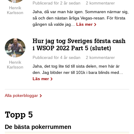
Publicerad för 2 år sedan
2 kommentarer
Henrik
Jaha, då var man här igen. Sommaren närmar sig,
Karlsson
så och den nästan årliga Vegas-resan. För första
gången så valde jag…
Läs mer
Hur jag tog Sveriges första cash
i WSOP 2022 Part 5 (slutet)
Publicerad för 4 år sedan
2 kommentarer
Henrik
Jaha, det tog lite tid till sista delen, men här är
Karlsson
den. Jag blöder ner till 101k i bara blinds med…
Läs mer
Alla pokerbloggar
Topp 5
De bästa pokerrummen