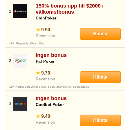
150% bonus upp till $2000 i
välkomstbonus
CoinPoker
9.90
Hämta
Recension
18+. Regler & villkor gäller.
Ingen bonus
Paf Poker
9.70
Hämta
Recension
18+ Regler och villkor gäller. Spela ansvarsfullt. spelpaus.se
Ingen bonus
Coolbet Poker
9.40
Hämta
Recension