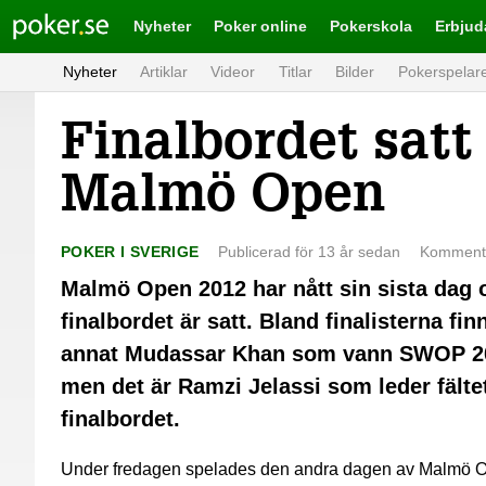
Poker.se
Nyheter
Poker online
Pokerskola
Erbju
Nyheter
Artiklar
Videor
Titlar
Bilder
Pokerspelar
Finalbordet satt 
Skip
to
Malmö Open
content
POKER I SVERIGE
Publicerad för 13 år sedan
Komment
Malmö Open 2012 har nått sin sista dag 
finalbordet är satt. Bland finalisterna fin
annat Mudassar Khan som vann SWOP 20
men det är Ramzi Jelassi som leder fältet
finalbordet.
Under fredagen spelades den andra dagen av Malmö 