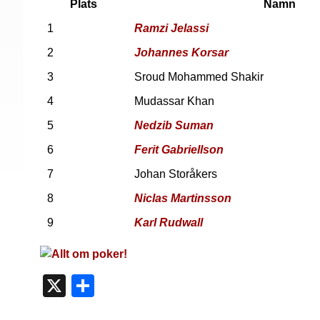
Plats
Namn
1
Ramzi Jelassi
2
Johannes Korsar
3
Sroud Mohammed Shakir
4
Mudassar Khan
5
Nedzib Suman
6
Ferit Gabriellson
7
Johan Storåkers
8
Niclas Martinsson
9
Karl Rudwall
X
Dela