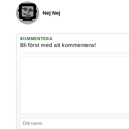
Nej Nej
KOMMENTERA
Bli först med att kommentera!