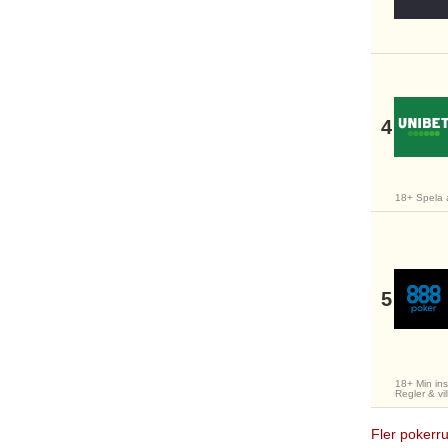
18+ Spela an
18+ Min ins
Regler & vil
Fler pokerr