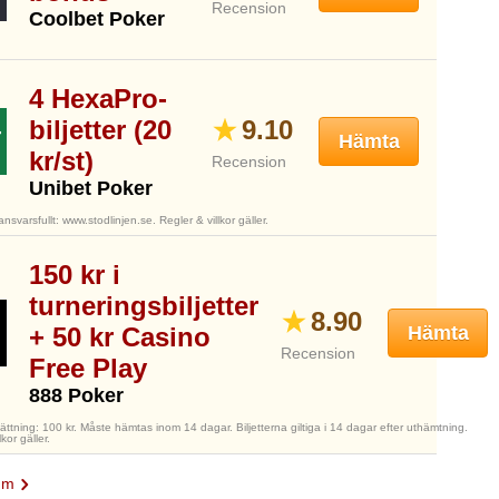
Recension
Coolbet Poker
4 HexaPro-
biljetter (20
9.10
Hämta
kr/st)
Recension
Unibet Poker
svarsfullt: www.stodlinjen.se. Regler & villkor gäller.
150 kr i
turneringsbiljetter
8.90
+ 50 kr Casino
Hämta
Recension
Free Play
888 Poker
ättning: 100 kr. Måste hämtas inom 14 dagar. Biljetterna giltiga i 14 dagar efter uthämtning.
lkor gäller.
um