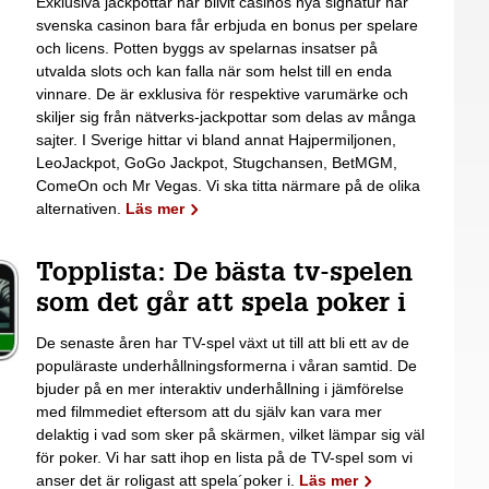
Exklusiva jackpottar har blivit casinos nya signatur när
svenska casinon bara får erbjuda en bonus per spelare
och licens. Potten byggs av spelarnas insatser på
utvalda slots och kan falla när som helst till en enda
vinnare. De är exklusiva för respektive varumärke och
skiljer sig från nätverks-jackpottar som delas av många
sajter. I Sverige hittar vi bland annat Hajpermiljonen,
LeoJackpot, GoGo Jackpot, Stugchansen, BetMGM,
ComeOn och Mr Vegas. Vi ska titta närmare på de olika
alternativen.
Läs mer
Topplista: De bästa tv-spelen
som det går att spela poker i
De senaste åren har TV-spel växt ut till att bli ett av de
populäraste underhållningsformerna i våran samtid. De
bjuder på en mer interaktiv underhållning i jämförelse
med filmmediet eftersom att du själv kan vara mer
delaktig i vad som sker på skärmen, vilket lämpar sig väl
för poker. Vi har satt ihop en lista på de TV-spel som vi
anser det är roligast att spela´poker i.
Läs mer