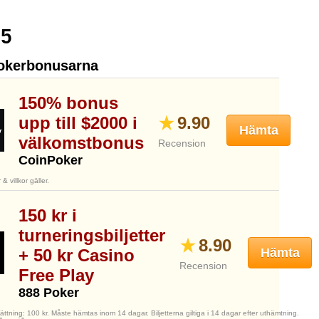
 5
okerbonusarna
150% bonus
upp till $2000 i
9.90
Hämta
välkomstbonus
Recension
CoinPoker
& villkor gäller.
150 kr i
turneringsbiljetter
8.90
+ 50 kr Casino
Hämta
Recension
Free Play
888 Poker
ättning: 100 kr. Måste hämtas inom 14 dagar. Biljetterna giltiga i 14 dagar efter uthämtning.