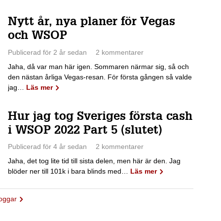
Nytt år, nya planer för Vegas
och WSOP
Publicerad för 2 år sedan
2 kommentarer
Jaha, då var man här igen. Sommaren närmar sig, så och
den nästan årliga Vegas-resan. För första gången så valde
jag…
Läs mer
Hur jag tog Sveriges första cash
i WSOP 2022 Part 5 (slutet)
Publicerad för 4 år sedan
2 kommentarer
Jaha, det tog lite tid till sista delen, men här är den. Jag
blöder ner till 101k i bara blinds med…
Läs mer
loggar