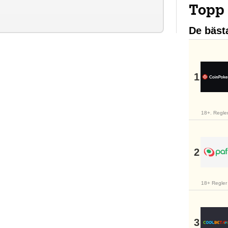
Topp
De bäs
18+. Regler 
18+ Regler 