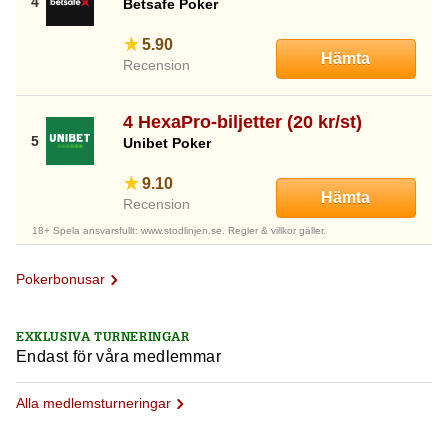
Betsafe Poker
5.90
Hämta
Recension
4 HexaPro-biljetter (20 kr/st)
Unibet Poker
9.10
Hämta
Recension
18+ Spela ansvarsfullt: www.stodlinjen.se. Regler & villkor gäller.
Pokerbonusar
EXKLUSIVA TURNERINGAR
Endast för våra medlemmar
Alla medlemsturneringar