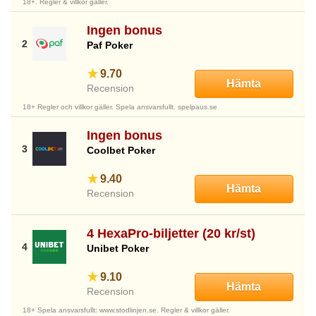
18+. Regler & villkor gäller.
Ingen bonus
Paf Poker
9.70
Hämta
Recension
18+ Regler och villkor gäller. Spela ansvarsfullt. spelpaus.se
Ingen bonus
Coolbet Poker
9.40
Hämta
Recension
4 HexaPro-biljetter (20 kr/st)
Unibet Poker
9.10
Hämta
Recension
18+ Spela ansvarsfullt: www.stodlinjen.se. Regler & villkor gäller.