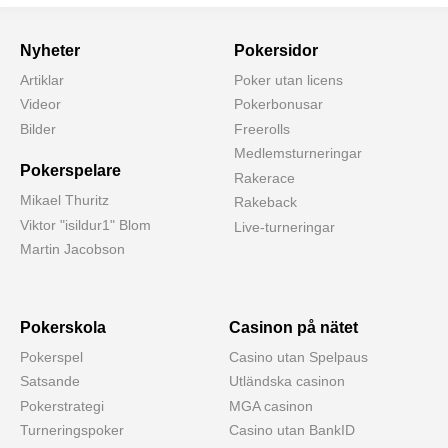
Nyheter
Pokersidor
Artiklar
Poker utan licens
Videor
Pokerbonusar
Bilder
Freerolls
Medlemsturneringar
Pokerspelare
Rakerace
Mikael Thuritz
Rakeback
Viktor "isildur1" Blom
Live-turneringar
Martin Jacobson
Pokerskola
Casinon på nätet
Pokerspel
Casino utan Spelpaus
Satsande
Utländska casinon
Pokerstrategi
MGA casinon
Turneringspoker
Casino utan BankID