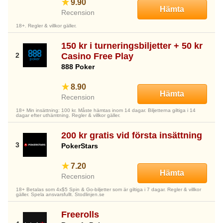
9.90
Hämta
Recension
18+. Regler & villkor gäller.
150 kr i turneringsbiljetter + 50 kr
Casino Free Play
888 Poker
8.90
Hämta
Recension
18+ Min insättning: 100 kr. Måste hämtas inom 14 dagar. Biljetterna giltiga i 14
dagar efter uthämtning. Regler & villkor gäller.
200 kr gratis vid första insättning
PokerStars
7.20
Hämta
Recension
18+ Betalas som 4x$5 Spin & Go-biljetter som är giltiga i 7 dagar. Regler & villkor
gäller. Spela ansvarsfullt. Stodlinjen.se
Freerolls