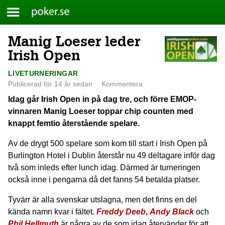
Meny
Poker.se
Manig Loeser leder
Skip
to
Irish Open
content
LIVETURNERINGAR
Publicerad för 14 år sedan
Kommentera
Idag går Irish Open in på dag tre, och förre EMOP-
vinnaren Manig Loeser toppar chip counten med
knappt femtio återstående spelare.
Av de drygt 500 spelare som kom till start i Irish Open på
Burlington Hotel i Dublin återstår nu 49 deltagare inför dag
två som inleds efter lunch idag. Därmed är turneringen
också inne i pengarna då det fanns 54 betalda platser.
Tyvärr är alla svenskar utslagna, men det finns en del
kända namn kvar i fältet.
Freddy Deeb
,
Andy Black
och
Phil Hellmuth
är några av de som idag återvänder för att