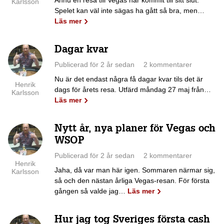
Karlsson
Spelet kan väl inte sägas ha gått så bra, men…
Läs mer
Dagar kvar
Publicerad för 2 år sedan
2 kommentarer
Nu är det endast några få dagar kvar tils det är
Henrik
dags för årets resa. Utfärd måndag 27 maj från…
Karlsson
Läs mer
Nytt år, nya planer för Vegas och
WSOP
Publicerad för 2 år sedan
2 kommentarer
Henrik
Jaha, då var man här igen. Sommaren närmar sig,
Karlsson
så och den nästan årliga Vegas-resan. För första
gången så valde jag…
Läs mer
Hur jag tog Sveriges första cash