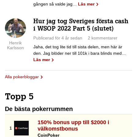
gången så valde jag…
Läs mer
Hur jag tog Sveriges första cash
i WSOP 2022 Part 5 (slutet)
Publicerad för 4 år sedan
2 kommentarer
Henrik
Jaha, det tog lite tid till sista delen, men här är
Karlsson
den. Jag blöder ner till 101k i bara blinds med…
Läs mer
Alla pokerbloggar
Topp 5
De bästa pokerrummen
150% bonus upp till $2000 i
välkomstbonus
CoinPoker