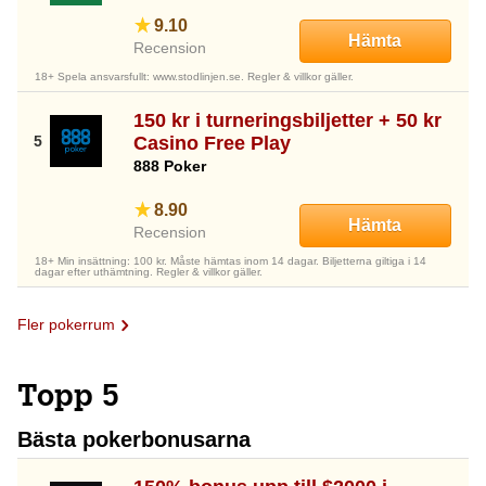
9.10
Hämta
Recension
18+ Spela ansvarsfullt: www.stodlinjen.se. Regler & villkor gäller.
150 kr i turneringsbiljetter + 50 kr
Casino Free Play
888 Poker
8.90
Hämta
Recension
18+ Min insättning: 100 kr. Måste hämtas inom 14 dagar. Biljetterna giltiga i 14
dagar efter uthämtning. Regler & villkor gäller.
Fler pokerrum
Topp 5
Bästa pokerbonusarna