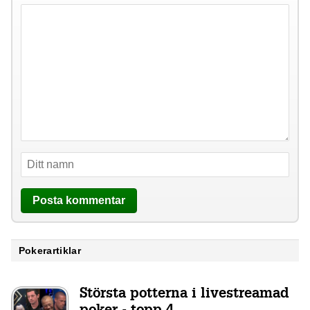
Pokerartiklar
Största potterna i livestreamad