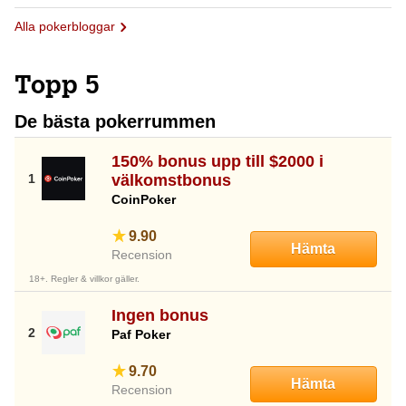
Alla pokerbloggar
Topp 5
De bästa pokerrummen
150% bonus upp till $2000 i
välkomstbonus
CoinPoker
9.90
Hämta
Recension
18+. Regler & villkor gäller.
Ingen bonus
Paf Poker
9.70
Hämta
Recension