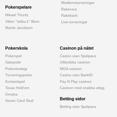
Medlemsturneringar
Pokerspelare
Rakerace
Mikael Thuritz
Rakeback
Viktor "isildur1" Blom
Live-turneringar
Martin Jacobson
Pokerskola
Casinon på nätet
Pokerspel
Casino utan Spelpaus
Satsande
Utländska casinon
Pokerstrategi
MGA casinon
Turneringspoker
Casino utan BankID
Kontantspel
Pay N Play casinon
Texas Hold'em
Casinon med snabba uttag
Omaha
Betting sidor
Seven Card Stud
Betting utan Spelpaus