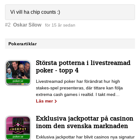
Vi vill ha chip counts :)
#2
Oskar Silow
för 15 år sedan
Pokerartiklar
Största potterna i livestreamad
poker - topp 4
Livestreamad poker har förändrat hur high
stakes-spel presenteras, där tittare kan följa
extrema cash games i realtid. I takt med…
Läs mer
Exklusiva jackpottar på casinon
inom den svenska marknaden
Exklusiva jackpottar har blivit casinos nya signatur