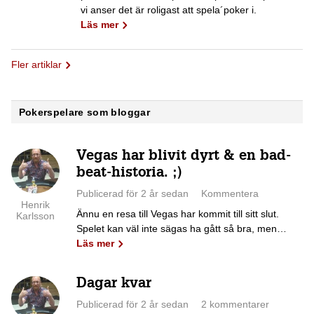
vi anser det är roligast att spela´poker i.
Läs mer
Fler artiklar
Pokerspelare som bloggar
Vegas har blivit dyrt & en bad-
beat-historia. ;)
Publicerad för 2 år sedan
Kommentera
Henrik
Ännu en resa till Vegas har kommit till sitt slut.
Karlsson
Spelet kan väl inte sägas ha gått så bra, men…
Läs mer
Dagar kvar
Publicerad för 2 år sedan
2 kommentarer