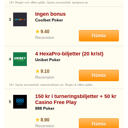
18+ Regler och villkor gäller. Spela ansvarsfullt. spelpaus.se
Ingen bonus
Coolbet Poker
9.40
Hämta
Recension
4 HexaPro-biljetter (20 kr/st)
Unibet Poker
9.10
Hämta
Recension
18+ Spela ansvarsfullt: www.stodlinjen.se. Regler & villkor gäller.
150 kr i turneringsbiljetter + 50 kr
Casino Free Play
888 Poker
8.90
Hämta
Recension