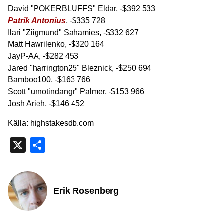
David "POKERBLUFFS" Eldar, -$392 533
Patrik Antonius
, -$335 728
Ilari "Ziigmund" Sahamies, -$332 627
Matt Hawrilenko, -$320 164
JayP-AA, -$282 453
Jared "harrington25" Bleznick, -$250 694
Bamboo100, -$163 766
Scott "urnotindangr" Palmer, -$153 966
Josh Arieh, -$146 452
Källa: highstakesdb.com
X
Dela
Erik Rosenberg