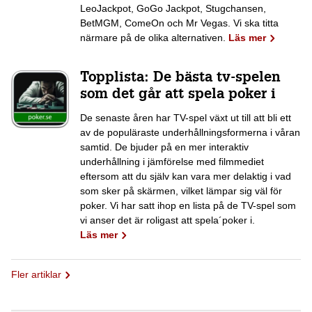
LeoJackpot, GoGo Jackpot, Stugchansen,
BetMGM, ComeOn och Mr Vegas. Vi ska titta
närmare på de olika alternativen.
Läs mer
Topplista: De bästa tv-spelen
som det går att spela poker i
De senaste åren har TV-spel växt ut till att bli ett
av de populäraste underhållningsformerna i våran
samtid. De bjuder på en mer interaktiv
underhållning i jämförelse med filmmediet
eftersom att du själv kan vara mer delaktig i vad
som sker på skärmen, vilket lämpar sig väl för
poker. Vi har satt ihop en lista på de TV-spel som
vi anser det är roligast att spela´poker i.
Läs mer
Fler artiklar