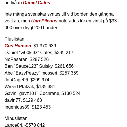
än tvåan
Daniel Cates
.
Inte många svenskar syntes till vid borden den gångna
veckan, men
UarePileous
noterades för en vinst på $33
000 över drygt 200 händer.
Pluslistan:
Gus Hansen
, $1 370 639
Daniel "w00ki3z" Cates, $335 217
NoPasaran, $287 526
Ben "Sauce123" Sulsky, $261 656
Abe "EazyPeazy" mosseri, $257 359
JonCage06, $209 974
Wreed Platzak, $135 381
Gavin "gavz101" Cochrane, $130 524
davin77, $129 468
Ingenious89, $123 453
Minuslistan:
Lance84, -$570 842