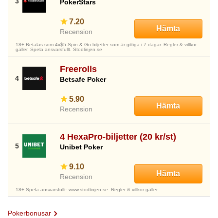
PokerStars
7.20
Hämta
Recension
18+ Betalas som 4x$5 Spin & Go-biljetter som är giltiga i 7 dagar. Regler & villkor
gäller. Spela ansvarsfullt. Stodlinjen.se
Freerolls
Betsafe Poker
5.90
Hämta
Recension
4 HexaPro-biljetter (20 kr/st)
Unibet Poker
9.10
Hämta
Recension
18+ Spela ansvarsfullt: www.stodlinjen.se. Regler & villkor gäller.
Pokerbonusar