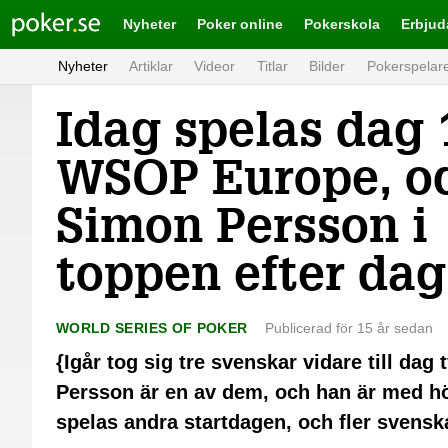
Poker.se
Nyheter
Poker online
Pokerskola
Erbju
Nyheter
Artiklar
Videor
Titlar
Bilder
Pokerspelar
Idag spelas dag 
Skip
to
WSOP Europe, o
content
Simon Persson i
toppen efter dag
WORLD SERIES OF POKER
Publicerad för 15 år sedan
{Igår tog sig tre svenskar vidare till da
Persson är en av dem, och han är med hö
spelas andra startdagen, och fler svenska