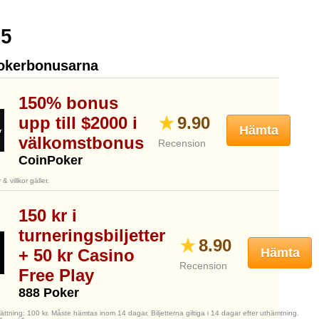
 5
okerbonusarna
150% bonus
upp till $2000 i
9.90
Hämta
välkomstbonus
Recension
CoinPoker
& villkor gäller.
150 kr i
turneringsbiljetter
8.90
+ 50 kr Casino
Hämta
Recension
Free Play
888 Poker
ättning: 100 kr. Måste hämtas inom 14 dagar. Biljetterna giltiga i 14 dagar efter uthämtning.