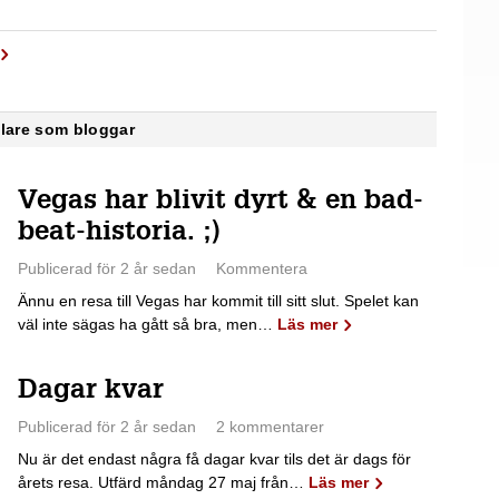
lare som bloggar
Vegas har blivit dyrt & en bad-
beat-historia. ;)
Publicerad för 2 år sedan
Kommentera
Ännu en resa till Vegas har kommit till sitt slut. Spelet kan
väl inte sägas ha gått så bra, men…
Läs mer
Dagar kvar
Publicerad för 2 år sedan
2 kommentarer
Nu är det endast några få dagar kvar tils det är dags för
årets resa. Utfärd måndag 27 maj från…
Läs mer