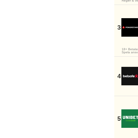
Regler & vil
18+ Betalas
Spela ansva