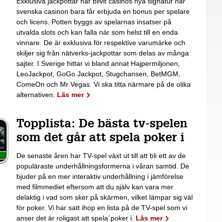
Exklusiva jackpottar har blivit casinos nya signatur när
svenska casinon bara får erbjuda en bonus per spelare
och licens. Potten byggs av spelarnas insatser på
utvalda slots och kan falla när som helst till en enda
vinnare. De är exklusiva för respektive varumärke och
skiljer sig från nätverks-jackpottar som delas av många
sajter. I Sverige hittar vi bland annat Hajpermiljonen,
LeoJackpot, GoGo Jackpot, Stugchansen, BetMGM,
ComeOn och Mr Vegas. Vi ska titta närmare på de olika
alternativen.
Läs mer
Topplista: De bästa tv-spelen
som det går att spela poker i
De senaste åren har TV-spel växt ut till att bli ett av de
populäraste underhållningsformerna i våran samtid. De
bjuder på en mer interaktiv underhållning i jämförelse
med filmmediet eftersom att du själv kan vara mer
delaktig i vad som sker på skärmen, vilket lämpar sig väl
för poker. Vi har satt ihop en lista på de TV-spel som vi
anser det är roligast att spela´poker i.
Läs mer