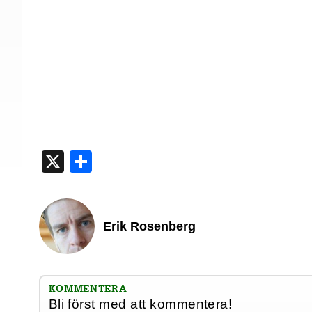
X
Dela
Erik Rosenberg
KOMMENTERA
Bli först med att kommentera!