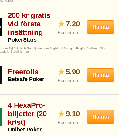
lkor gäller.
200 kr gratis
vid första
7.20
Hämta
insättning
Recension
PokerStars
 som 4x$5 Spin & Go-biljetter som är giltiga i 7 dagar. Regler & villkor gäller.
rsfullt. Stodlinjen.se
Freerolls
5.90
Hämta
Betsafe Poker
Recension
4 HexaPro-
biljetter (20
9.10
Hämta
kr/st)
Recension
Unibet Poker