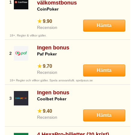
välkomstbonus
CoinPoker
9.90
Hämta
Recension
18+. Regler & villkor gäller.
Ingen bonus
Paf Poker
9.70
Hämta
Recension
18+ Regler och villkor gäller. Spela ansvarsfullt. spelpaus.se
Ingen bonus
Coolbet Poker
9.40
Hämta
Recension
4 HexaPro-biljetter (20 kr/st)