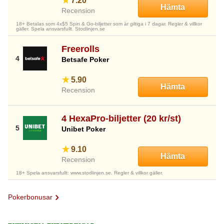
7.20
Hämta
Recension
18+ Betalas som 4x$5 Spin & Go-biljetter som är giltiga i 7 dagar. Regler & villkor
gäller. Spela ansvarsfullt. Stodlinjen.se
Freerolls
Betsafe Poker
5.90
Hämta
Recension
4 HexaPro-biljetter (20 kr/st)
Unibet Poker
9.10
Hämta
Recension
18+ Spela ansvarsfullt: www.stodlinjen.se. Regler & villkor gäller.
Pokerbonusar