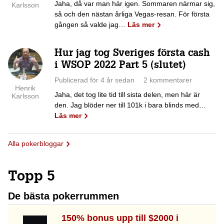
Jaha, då var man här igen. Sommaren närmar sig,
Karlsson
så och den nästan årliga Vegas-resan. För första
gången så valde jag…
Läs mer
Hur jag tog Sveriges första cash
i WSOP 2022 Part 5 (slutet)
Publicerad för 4 år sedan
2 kommentarer
Henrik
Jaha, det tog lite tid till sista delen, men här är
Karlsson
den. Jag blöder ner till 101k i bara blinds med…
Läs mer
Alla pokerbloggar
Topp 5
De bästa pokerrummen
150% bonus upp till $2000 i