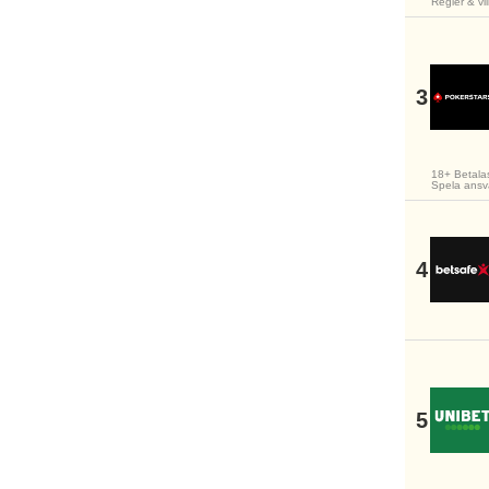
Regler & vil
18+ Betalas
Spela ansva