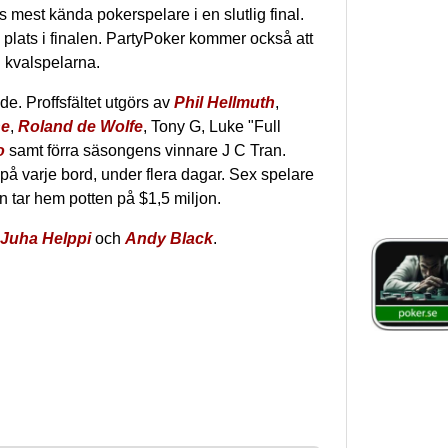
 mest kända pokerspelare i en slutlig final.
plats i finalen. PartyPoker kommer också att
n kvalspelarna.
e. Proffsfältet utgörs av
Phil Hellmuth
,
ne
,
Roland de Wolfe
, Tony G, Luke "Full
o
samt förra säsongens vinnare J C Tran.
på varje bord, under flera dagar. Sex spelare
en tar hem potten på $1,5 miljon.
Juha Helppi
och
Andy Black
.