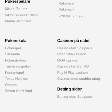
Pokerspelare
Rakerace
Mikael Thuritz
Rakeback
Viktor "isildur1" Blom
Live-turneringar
Martin Jacobson
Pokerskola
Casinon på nätet
Pokerspel
Casino utan Spelpaus
Satsande
Utländska casinon
Pokerstrategi
MGA casinon
Turneringspoker
Casino utan BankID
Kontantspel
Pay N Play casinon
Texas Hold'em
Casinon med snabba uttag
Omaha
Betting sidor
Seven Card Stud
Betting utan Spelpaus