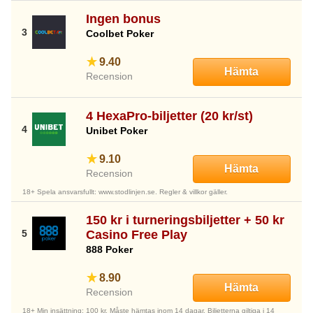
Ingen bonus
Coolbet Poker
9.40
Hämta
Recension
4 HexaPro-biljetter (20 kr/st)
Unibet Poker
9.10
Hämta
Recension
18+ Spela ansvarsfullt: www.stodlinjen.se. Regler & villkor gäller.
150 kr i turneringsbiljetter + 50 kr
Casino Free Play
888 Poker
8.90
Hämta
Recension
18+ Min insättning: 100 kr. Måste hämtas inom 14 dagar. Biljetterna giltiga i 14