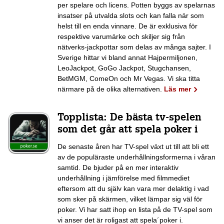
per spelare och licens. Potten byggs av spelarnas
insatser på utvalda slots och kan falla när som
helst till en enda vinnare. De är exklusiva för
respektive varumärke och skiljer sig från
nätverks-jackpottar som delas av många sajter. I
Sverige hittar vi bland annat Hajpermiljonen,
LeoJackpot, GoGo Jackpot, Stugchansen,
BetMGM, ComeOn och Mr Vegas. Vi ska titta
närmare på de olika alternativen.
Läs mer
Topplista: De bästa tv-spelen
som det går att spela poker i
De senaste åren har TV-spel växt ut till att bli ett
av de populäraste underhållningsformerna i våran
samtid. De bjuder på en mer interaktiv
underhållning i jämförelse med filmmediet
eftersom att du själv kan vara mer delaktig i vad
som sker på skärmen, vilket lämpar sig väl för
poker. Vi har satt ihop en lista på de TV-spel som
vi anser det är roligast att spela´poker i.