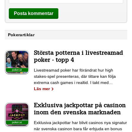
Pokerartiklar
Största potterna i livestreamad
poker - topp 4
Livestreamad poker har förändrat hur high
stakes-spel presenteras, där tittare kan följa
extrema cash games i realtid. I takt med…
Läs mer
Exklusiva jackpottar på casinon
inom den svenska marknaden
Exklusiva jackpottar har blivit casinos nya signatur
när svenska casinon bara får erbjuda en bonus