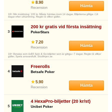
8.90
Hämta
Recension
18+ Min insättning: 100 kr. Måste hämtas inom 14 dagar. Biljetterna giltiga i 14
dagar efter uthämtning. Regler & villkor gäller.
200 kr gratis vid första insättning
PokerStars
7.20
Hämta
Recension
18+ Betalas som 4x$5 Spin & Go-biljetter som är giltiga i 7 dagar. Regler & villkor
gäller. Spela ansvarsfullt. Stodlinjen.se
Freerolls
Betsafe Poker
5.90
Hämta
Recension
4 HexaPro-biljetter (20 kr/st)
Unibet Poker