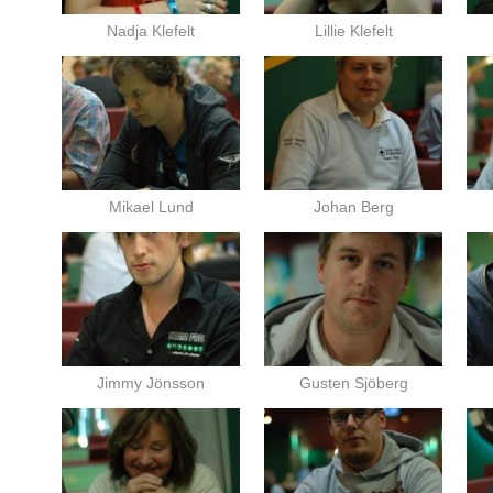
Nadja Klefelt
Lillie Klefelt
Mikael Lund
Johan Berg
Jimmy Jönsson
Gusten Sjöberg