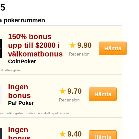
 5
ta pokerrummen
150% bonus
upp till $2000 i
9.90
Hämta
välkomstbonus
Recension
CoinPoker
& villkor gäller.
Ingen
9.70
bonus
Hämta
Recension
Paf Poker
och villkor gäller. Spela ansvarsfullt. spelpaus.se
Ingen
9.40
bonus
Hämta