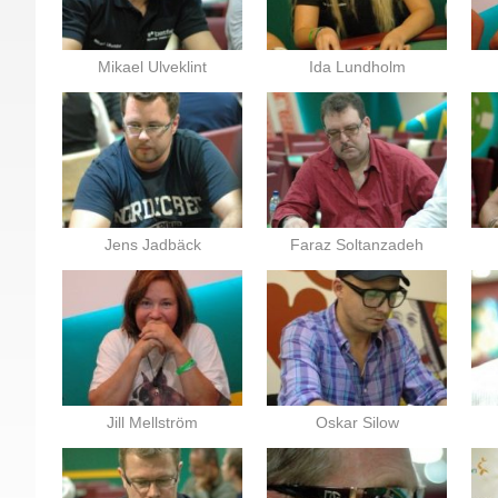
Mikael Ulveklint
Ida Lundholm
Jens Jadbäck
Faraz Soltanzadeh
Jill Mellström
Oskar Silow