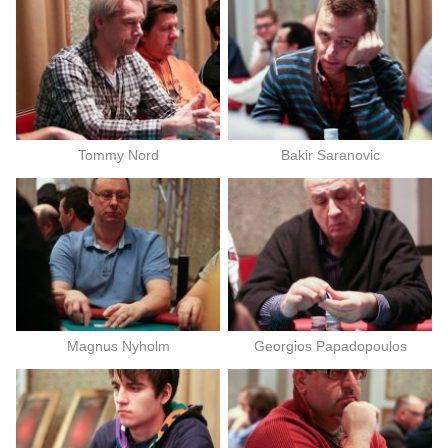
Tommy Nord
Bakir Saranovic
Magnus Nyholm
Georgios Papadopoulos