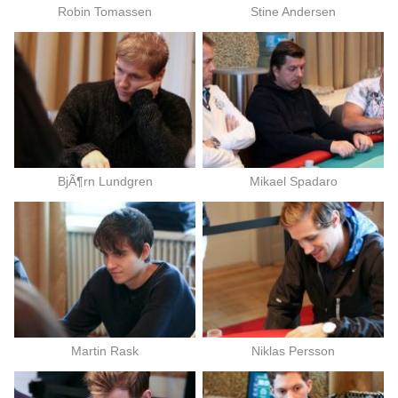
Robin Tomassen
Stine Andersen
BjÃ¶rn Lundgren
Mikael Spadaro
Martin Rask
Niklas Persson