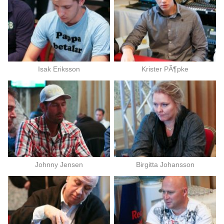
Isak Eriksson
Krister PÃ¶pke
Johnny Jensen
Birgitta Johansson