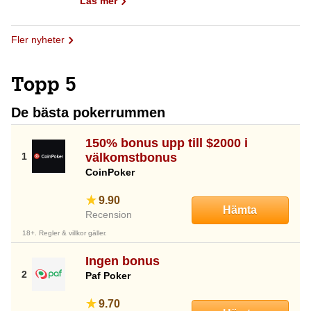
Läs mer
Fler nyheter
Topp 5
De bästa pokerrummen
150% bonus upp till $2000 i
välkomstbonus
CoinPoker
9.90
Hämta
Recension
18+. Regler & villkor gäller.
Ingen bonus
Paf Poker
9.70