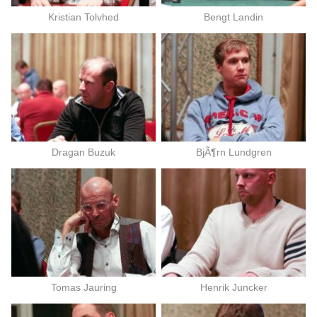
Kristian Tolvhed
Bengt Landin
Dragan Buzuk
BjÃ¶rn Lundgren
Tomas Jauring
Henrik Juncker