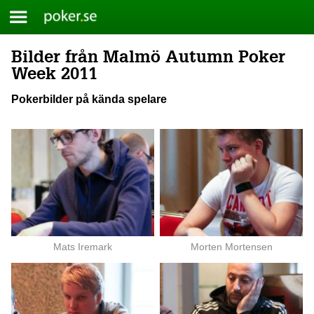
Meny
Poker.se
Bilder från Malmö Autumn Poker
Skip
Week 2011
to
content
Pokerbilder på kända spelare
Mats Iremark
Morten Mortensen