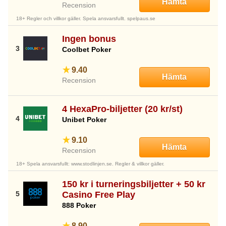
Hämta
Recension
18+ Regler och villkor gäller. Spela ansvarsfullt. spelpaus.se
Ingen bonus
Coolbet Poker
9.40
Hämta
Recension
4 HexaPro-biljetter (20 kr/st)
Unibet Poker
9.10
Hämta
Recension
18+ Spela ansvarsfullt: www.stodlinjen.se. Regler & villkor gäller.
150 kr i turneringsbiljetter + 50 kr
Casino Free Play
888 Poker
8.90