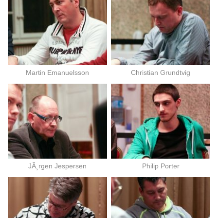
Martin Emanuelsson
Christian Grundtvig
JÃ¸rgen Jespersen
Philip Porter