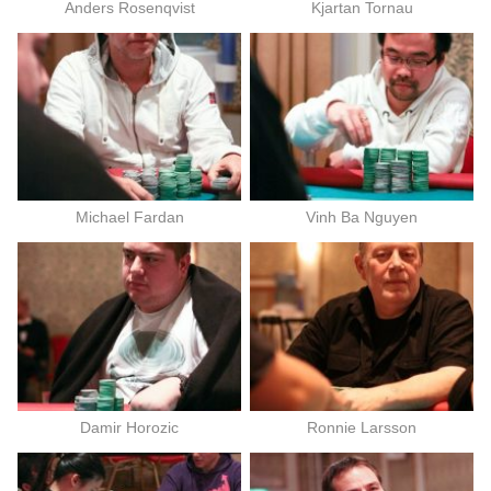
Anders Rosenqvist
Kjartan Tornau
Michael Fardan
Vinh Ba Nguyen
Damir Horozic
Ronnie Larsson