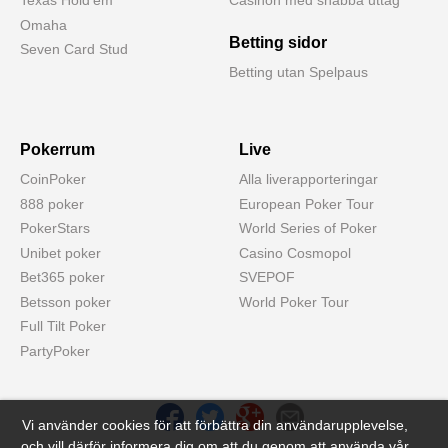
Texas Hold'em
Casinon med snabba uttag
Omaha
Betting sidor
Seven Card Stud
Betting utan Spelpaus
Pokerrum
Live
CoinPoker
Alla liverapporteringar
888 poker
European Poker Tour
PokerStars
World Series of Poker
Unibet poker
Casino Cosmopol
Bet365 poker
SVEPOF
Betsson poker
World Poker Tour
Full Tilt Poker
PartyPoker
Vi använder cookies för att förbättra din användarupplevelse,
och vill därför informera dig om att du genom att använda vår