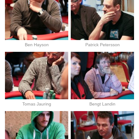
Ben Hayson
Patrick Petersson
Tomas Jauring
Bengt Landin