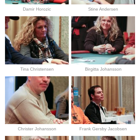
Damir Horozic
Stine Andersen
Tina Christensen
Birgitta Johansson
Christer Johansson
Frank Gersby Jacobsen