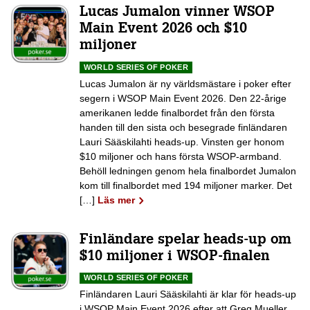
Lucas Jumalon vinner WSOP
Main Event 2026 och $10
miljoner
WORLD SERIES OF POKER
Lucas Jumalon är ny världsmästare i poker efter
segern i WSOP Main Event 2026. Den 22-årige
amerikanen ledde finalbordet från den första
handen till den sista och besegrade finländaren
Lauri Sääskilahti heads-up. Vinsten ger honom
$10 miljoner och hans första WSOP-armband.
Behöll ledningen genom hela finalbordet Jumalon
kom till finalbordet med 194 miljoner marker. Det
[…]
Läs mer
Finländare spelar heads-up om
$10 miljoner i WSOP-finalen
WORLD SERIES OF POKER
Finländaren Lauri Sääskilahti är klar för heads-up
i WSOP Main Event 2026 efter att Greg Mueller