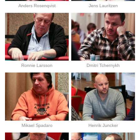
Anders Rosenqvist
Jens Lauritzen
Ronnie Larsson
Dmitri Tchernykh
Mikael Spadaro
Henrik Juncker