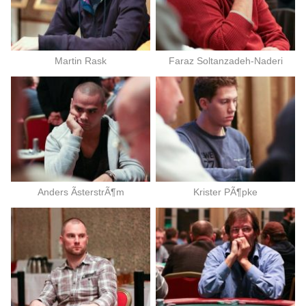
Martin Rask
Faraz Soltanzadeh-Naderi
Anders ÃsterstrÃ¶m
Krister PÃ¶pke