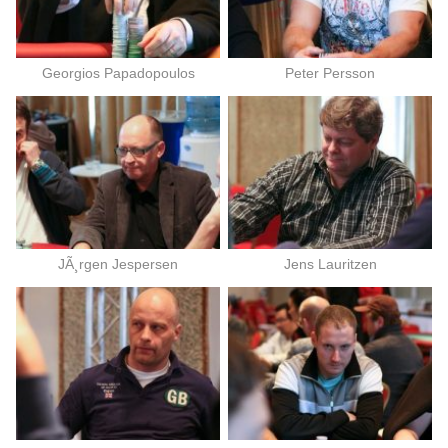
Georgios Papadopoulos
Peter Persson
JÃ¸rgen Jespersen
Jens Lauritzen