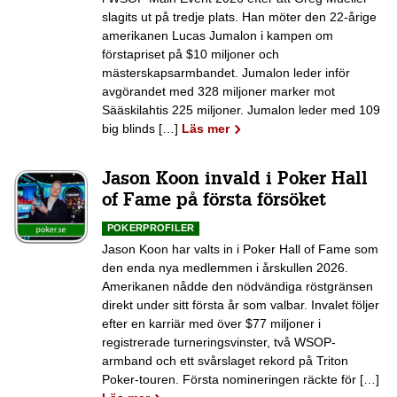
slagits ut på tredje plats. Han möter den 22-årige
amerikanen Lucas Jumalon i kampen om
förstapriset på $10 miljoner och
mästerskapsarmbandet. Jumalon leder inför
avgörandet med 328 miljoner marker mot
Sääskilahtis 225 miljoner. Jumalon leder med 109
big blinds […]
Läs mer
Jason Koon invald i Poker Hall
of Fame på första försöket
POKERPROFILER
Jason Koon har valts in i Poker Hall of Fame som
den enda nya medlemmen i årskullen 2026.
Amerikanen nådde den nödvändiga röstgränsen
direkt under sitt första år som valbar. Invalet följer
efter en karriär med över $77 miljoner i
registrerade turneringsvinster, två WSOP-
armband och ett svårslaget rekord på Triton
Poker-touren. Första nomineringen räckte för […]