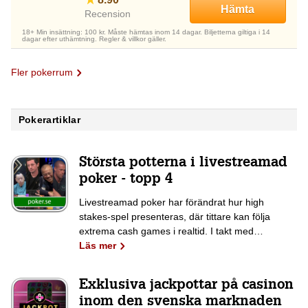
Hämta
Recension
18+ Min insättning: 100 kr. Måste hämtas inom 14 dagar. Biljetterna giltiga i 14
dagar efter uthämtning. Regler & villkor gäller.
Fler pokerrum
Pokerartiklar
Största potterna i livestreamad
poker - topp 4
Livestreamad poker har förändrat hur high
stakes-spel presenteras, där tittare kan följa
extrema cash games i realtid. I takt med…
Läs mer
Exklusiva jackpottar på casinon
inom den svenska marknaden