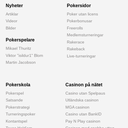
Nyheter
Pokersidor
Artiklar
Poker utan licens
Videor
Pokerbonusar
Bilder
Freerolls
Medlemsturneringar
Pokerspelare
Rakerace
Mikael Thuritz
Rakeback
Viktor "isildur1" Blom
Live-turneringar
Martin Jacobson
Pokerskola
Casinon på nätet
Pokerspel
Casino utan Spelpaus
Satsande
Utländska casinon
Pokerstrategi
MGA casinon
Turneringspoker
Casino utan BankID
Kontantspel
Pay N Play casinon