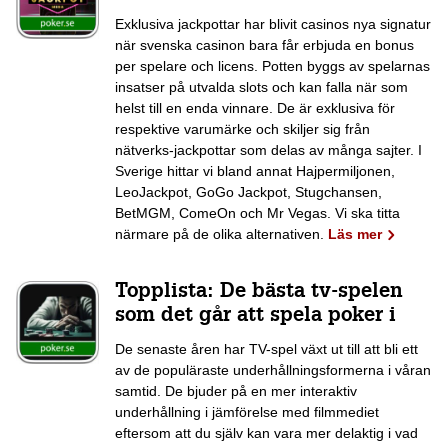
Exklusiva jackpottar har blivit casinos nya signatur
när svenska casinon bara får erbjuda en bonus
per spelare och licens. Potten byggs av spelarnas
insatser på utvalda slots och kan falla när som
helst till en enda vinnare. De är exklusiva för
respektive varumärke och skiljer sig från
nätverks-jackpottar som delas av många sajter. I
Sverige hittar vi bland annat Hajpermiljonen,
LeoJackpot, GoGo Jackpot, Stugchansen,
BetMGM, ComeOn och Mr Vegas. Vi ska titta
närmare på de olika alternativen.
Läs mer
Topplista: De bästa tv-spelen
som det går att spela poker i
De senaste åren har TV-spel växt ut till att bli ett
av de populäraste underhållningsformerna i våran
samtid. De bjuder på en mer interaktiv
underhållning i jämförelse med filmmediet
eftersom att du själv kan vara mer delaktig i vad