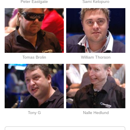
Peter Eastgate
Sami Kelopuro
Tomas Brolin
William Thorson
Tony G
Nalle Hedlund