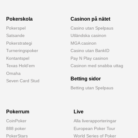
Pokerskola
Casinon på nätet
Pokerspel
Casino utan Spelpaus
Satsande
Utländska casinon
Pokerstrategi
MGA casinon
Turneringspoker
Casino utan BankID
Kontantspel
Pay N Play casinon
Texas Hold'em
Casinon med snabba uttag
Omaha
Betting sidor
Seven Card Stud
Betting utan Spelpaus
Pokerrum
Live
CoinPoker
Alla liverapporteringar
888 poker
European Poker Tour
PokerStars
World Series of Poker