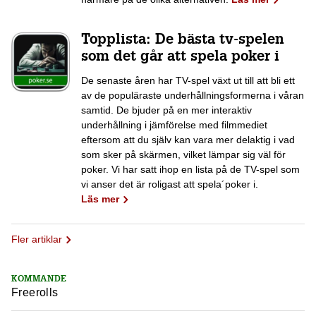
Topplista: De bästa tv-spelen
som det går att spela poker i
De senaste åren har TV-spel växt ut till att bli ett
av de populäraste underhållningsformerna i våran
samtid. De bjuder på en mer interaktiv
underhållning i jämförelse med filmmediet
eftersom att du själv kan vara mer delaktig i vad
som sker på skärmen, vilket lämpar sig väl för
poker. Vi har satt ihop en lista på de TV-spel som
vi anser det är roligast att spela´poker i.
Läs mer
Fler artiklar
KOMMANDE
Freerolls