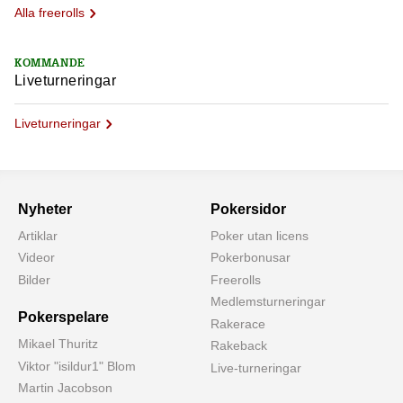
Alla freerolls
KOMMANDE
Liveturneringar
Liveturneringar
Nyheter
Pokersidor
Artiklar
Poker utan licens
Videor
Pokerbonusar
Bilder
Freerolls
Medlemsturneringar
Pokerspelare
Rakerace
Mikael Thuritz
Rakeback
Viktor "isildur1" Blom
Live-turneringar
Martin Jacobson