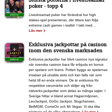
Största potterna i livestreamad
poker - topp 4
Livestreamad poker har förändrat hur high
stakes-spel presenteras, där tittare kan följa
extrema cash games i realtid. I takt med…
Läs mer
Exklusiva jackpottar på casinon
inom den svenska marknaden
Exklusiva jackpottar har blivit casinos nya signatur
när svenska casinon bara får erbjuda en bonus
per spelare och licens. Potten byggs av spelarnas
insatser på utvalda slots och kan falla när som
helst till en enda vinnare. De är exklusiva för
respektive varumärke och skiljer sig från
nätverks-jackpottar som delas av många sajter. I
Sverige hittar vi bland annat Hajpermiljonen,
LeoJackpot, GoGo Jackpot, Stugchansen,
BetMGM, ComeOn och Mr Vegas. Vi ska titta
närmare på de olika alternativen.
Läs mer