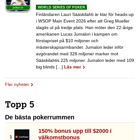
WORLD SERIES OF POKER
Finländaren Lauri Sääskilahti är klar för heads-up
i WSOP Main Event 2026 efter att Greg Mueller
slagits ut på tredje plats. Han möter den 22-årige
amerikanen Lucas Jumalon i kampen om
förstapriset på $10 miljoner och
mästerskapsarmbandet. Jumalon leder inför
avgörandet med 328 miljoner marker mot
Sääskilahtis 225 miljoner. Jumalon leder med 109
big blinds […]
Läs mer
Fler nyheter
Topp 5
De bästa pokerrummen
150% bonus upp till $2000 i
välkomstbonus