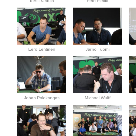
Torsti Kettula
Petri Pietilä
Eero Lehtinen
Jarno Tuomi
Johan Palokangas
Michael Wulff