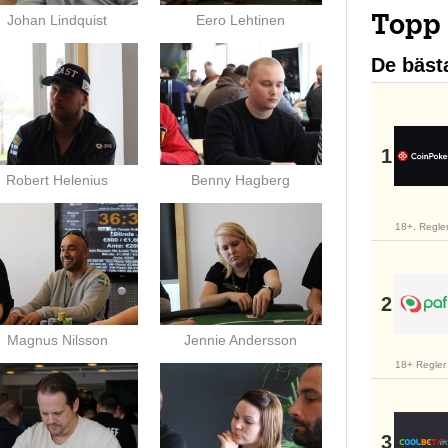
Johan Lindquist
Eero Lehtinen
Topp
De bäs
Robert Helenius
Benny Hagberg
18+. Regler 
Magnus Nilsson
Jennie Andersson
18+ Regler 