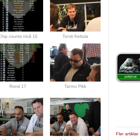
Chip counts nivå 15
Torsti Kettula
Rond 17
Tarmo Pikk
Fler artiklar