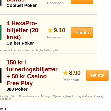
Recension
Coolbet Poker
4 HexaPro-
biljetter (20
9.10
Hämta
kr/st)
Recension
Unibet Poker
svarsfullt: www.stodlinjen.se. Regler & villkor gäller.
150 kr i
turneringsbiljetter
8.90
+ 50 kr Casino
Hämta
Recension
Free Play
888 Poker
ättning: 100 kr. Måste hämtas inom 14 dagar. Biljetterna giltiga i 14 dagar efter uthämtning.
lkor gäller.
um