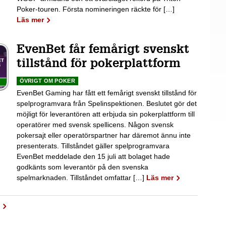
Poker-touren. Första nomineringen räckte för […]
Läs mer
EvenBet får femårigt svenskt
tillstånd för pokerplattform
ÖVRIGT OM POKER
EvenBet Gaming har fått ett femårigt svenskt tillstånd för
spelprogramvara från Spelinspektionen. Beslutet gör det
möjligt för leverantören att erbjuda sin pokerplattform till
operatörer med svensk spellicens. Någon svensk
pokersajt eller operatörspartner har däremot ännu inte
presenterats. Tillståndet gäller spelprogramvara
EvenBet meddelade den 15 juli att bolaget hade
godkänts som leverantör på den svenska
spelmarknaden. Tillståndet omfattar […]
Läs mer
r