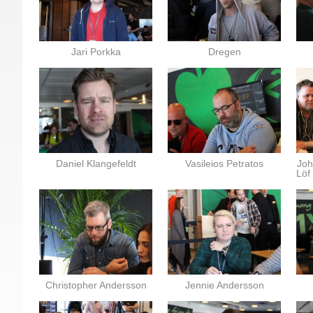
Jari Porkka
Dregen
Daniel Klangefeldt
Vasileios Petratos
Joh
Löf
Christopher Andersson
Jennie Andersson