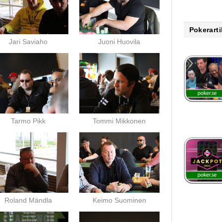
Pokerarti
Jari Saviaho
Juoni Huovila
Tarmo Pikk
Tommi Mikkonen
Roland Mändla
Keimo Suominen