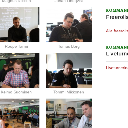
Magnus Nilsson
Johan Lindqvist
KOMMAN
Freeroll
Alla freeroll
Roope Tarmi
Tomas Borg
KOMMAN
Liveturn
Liveturneri
Keimo Suominen
Tommi Mikkonen