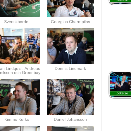
Svenskbordet
Georgios Charmpilas
an Lindquist, Andreas
Dennis Lindmark
 nilsson och Greenbay
Kimmo Kurko
Daniel Johansson