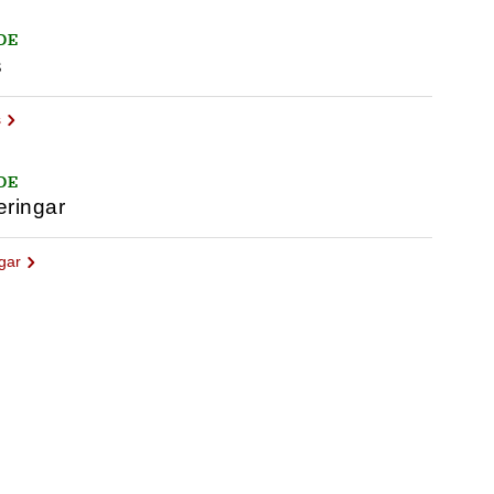
DE
s
s
DE
eringar
ngar